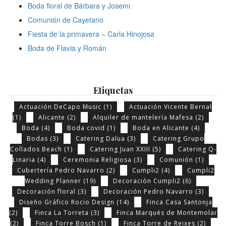
Boda floral de Bárbara y Josemi
Comunión de Cayetano
Fiesta de la primavera – Carla Hinojosa
Boda de Flavia y Román
Etiquetas
Actuación DeCapo Music
(1)
Actuación Vicente Bernal
(1)
Alicante
(2)
Alquiler de mantelería Mafesa
(2)
Boda
(4)
Boda covid
(1)
Boda en Alicante
(4)
Bodas
(3)
Catering Dalua
(3)
Catering Grupo
Collados Beach
(1)
Catering Juan XXIII
(5)
Catering Q-
Linaria
(4)
Ceremonia Religiosa
(3)
Comunión
(1)
Cubertería Pedro Navarro
(2)
Cumpli2
(4)
Cumpli2
Wedding Planner
(19)
Decoración Cumpli2
(6)
Decoración floral
(3)
Decoración Pedro Navarro
(3)
Diseño Gráfico Rocio Design
(14)
Finca Casa Santonja
(2)
Finca La Torreta
(3)
Finca Marqués de Montemolar
(2)
Finca Torre Bosch
(1)
Finca Torre de Reixes
(2)