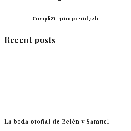
Cumpli2
C4ump12ud7zb
Recent posts
La boda otoñal de Belén y Samuel