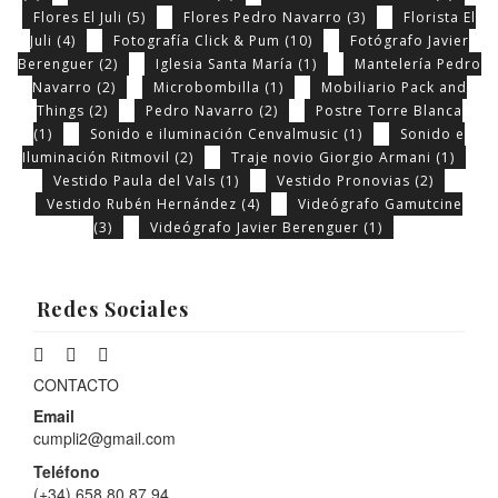
Flores El Juli
(5)
Flores Pedro Navarro
(3)
Florista El
Juli
(4)
Fotografía Click & Pum
(10)
Fotógrafo Javier
Berenguer
(2)
Iglesia Santa María
(1)
Mantelería Pedro
Navarro
(2)
Microbombilla
(1)
Mobiliario Pack and
Things
(2)
Pedro Navarro
(2)
Postre Torre Blanca
(1)
Sonido e iluminación Cenvalmusic
(1)
Sonido e
Iluminación Ritmovil
(2)
Traje novio Giorgio Armani
(1)
Vestido Paula del Vals
(1)
Vestido Pronovias
(2)
Vestido Rubén Hernández
(4)
Videógrafo Gamutcine
(3)
Videógrafo Javier Berenguer
(1)
Redes Sociales
CONTACTO
Email
cumpli2@gmail.com
Teléfono
(+34) 658 80 87 94