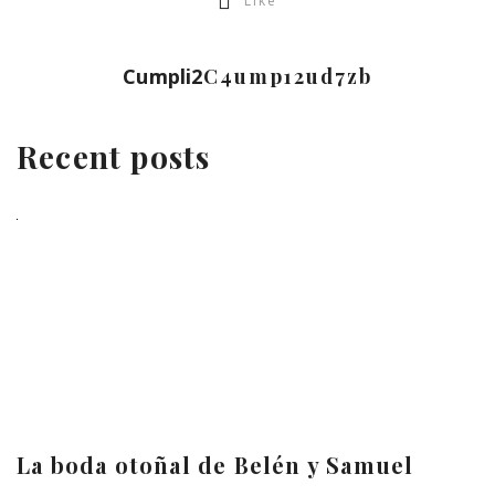
Like
Cumpli2
C4ump12ud7zb
Recent posts
La boda otoñal de Belén y Samuel