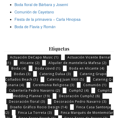
Boda floral de Bárbara y Josemi
Comunión de Cayetano
Fiesta de la primavera – Carla Hinojosa
Boda de Flavia y Román
Etiquetas
Actuación DeCapo Music
(1)
Actuación Vicente Bernal
(1)
Alicante
(2)
Alquiler de mantelería Mafesa
(2)
Boda
(4)
Boda covid
(1)
Boda en Alicante
(4)
Bodas
(3)
Catering Dalua
(3)
Catering Grupo
Collados Beach
(1)
Catering Juan XXIII
(5)
Catering Q-
Linaria
(4)
Ceremonia Religiosa
(3)
Comunión
(1)
Cubertería Pedro Navarro
(2)
Cumpli2
(4)
Cumpli2
Wedding Planner
(19)
Decoración Cumpli2
(6)
Decoración floral
(3)
Decoración Pedro Navarro
(3)
Diseño Gráfico Rocio Design
(14)
Finca Casa Santonja
(2)
Finca La Torreta
(3)
Finca Marqués de Montemolar