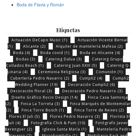
Boda de Flavia y Román
Etiquetas
Actuación DeCapo Music
(1)
Actuación Vicente Bernal
(1)
Alicante
(2)
Alquiler de mantelería Mafesa
(2)
Boda
(4)
Boda covid
(1)
Boda en Alicante
(4)
Bodas
(3)
Catering Dalua
(3)
Catering Grupo
Collados Beach
(1)
Catering Juan XXIII
(5)
Catering Q-
Linaria
(4)
Ceremonia Religiosa
(3)
Comunión
(1)
Cubertería Pedro Navarro
(2)
Cumpli2
(4)
Cumpli2
Wedding Planner
(19)
Decoración Cumpli2
(6)
Decoración floral
(3)
Decoración Pedro Navarro
(3)
Diseño Gráfico Rocio Design
(14)
Finca Casa Santonja
(2)
Finca La Torreta
(3)
Finca Marqués de Montemolar
(2)
Finca Torre Bosch
(1)
Finca Torre de Reixes
(2)
Flores El Juli
(5)
Flores Pedro Navarro
(3)
Florista El
Juli
(4)
Fotografía Click & Pum
(10)
Fotógrafo Javier
Berenguer
(2)
Iglesia Santa María
(1)
Mantelería Pedro
Navarro
(2)
Microbombilla
(1)
Mobiliario Pack and