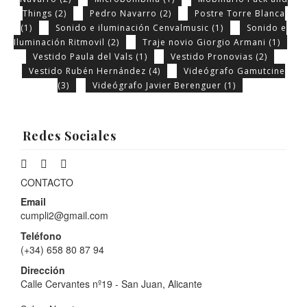
Things
(2)
Pedro Navarro
(2)
Postre Torre Blanca
(1)
Sonido e iluminación Cenvalmusic
(1)
Sonido e
Iluminación Ritmovil
(2)
Traje novio Giorgio Armani
(1)
Vestido Paula del Vals
(1)
Vestido Pronovias
(2)
Vestido Rubén Hernández
(4)
Videógrafo Gamutcine
(3)
Videógrafo Javier Berenguer
(1)
Redes Sociales
CONTACTO
Email
cumpli2@gmail.com
Teléfono
(+34) 658 80 87 94
Dirección
Calle Cervantes nº19 - San Juan, Alicante