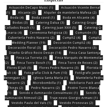
Actuación DeCapo Music
(1)
Actuación Vicente Bernal
(1)
Alicante
(2)
Alquiler de mantelería Mafesa
(2)
Boda
(4)
Boda covid
(1)
Boda en Alicante
(4)
Bodas
(3)
Catering Dalua
(3)
Catering Grupo
Collados Beach
(1)
Catering Juan XXIII
(5)
Catering Q-
Linaria
(4)
Ceremonia Religiosa
(3)
Comunión
(1)
Cubertería Pedro Navarro
(2)
Cumpli2
(4)
Cumpli2
Wedding Planner
(19)
Decoración Cumpli2
(6)
Decoración floral
(3)
Decoración Pedro Navarro
(3)
Diseño Gráfico Rocio Design
(14)
Finca Casa Santonja
(2)
Finca La Torreta
(3)
Finca Marqués de Montemolar
(2)
Finca Torre Bosch
(1)
Finca Torre de Reixes
(2)
Flores El Juli
(5)
Flores Pedro Navarro
(3)
Florista El
Juli
(4)
Fotografía Click & Pum
(10)
Fotógrafo Javier
Berenguer
(2)
Iglesia Santa María
(1)
Mantelería Pedro
Navarro
(2)
Microbombilla
(1)
Mobiliario Pack and
Things
(2)
Pedro Navarro
(2)
Postre Torre Blanca
(1)
Sonido e iluminación Cenvalmusic
(1)
Sonido e
Iluminación Ritmovil
(2)
Traje novio Giorgio Armani
(1)
Vestido Paula del Vals
(1)
Vestido Pronovias
(2)