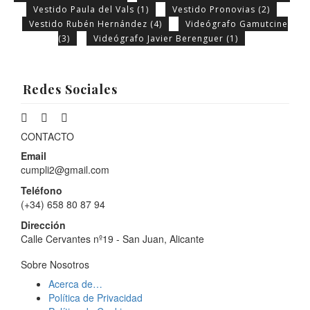
Vestido Paula del Vals
(1)
Vestido Pronovias
(2)
Vestido Rubén Hernández
(4)
Videógrafo Gamutcine
(3)
Videógrafo Javier Berenguer
(1)
Redes Sociales
CONTACTO
Email
cumpli2@gmail.com
Teléfono
(+34) 658 80 87 94
Dirección
Calle Cervantes nº19 - San Juan, Alicante
Sobre Nosotros
Acerca de…
Política de Privacidad