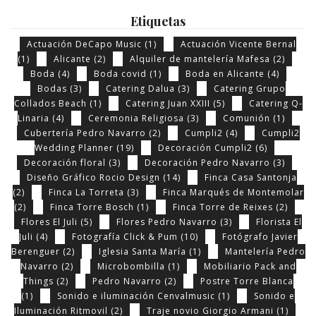
Etiquetas
Actuación DeCapo Music
(1)
Actuación Vicente Bernal
(1)
Alicante
(2)
Alquiler de mantelería Mafesa
(2)
Boda
(4)
Boda covid
(1)
Boda en Alicante
(4)
Bodas
(3)
Catering Dalua
(3)
Catering Grupo
Collados Beach
(1)
Catering Juan XXIII
(5)
Catering Q-
Linaria
(4)
Ceremonia Religiosa
(3)
Comunión
(1)
Cubertería Pedro Navarro
(2)
Cumpli2
(4)
Cumpli2
Wedding Planner
(19)
Decoración Cumpli2
(6)
Decoración floral
(3)
Decoración Pedro Navarro
(3)
Diseño Gráfico Rocio Design
(14)
Finca Casa Santonja
(2)
Finca La Torreta
(3)
Finca Marqués de Montemolar
(2)
Finca Torre Bosch
(1)
Finca Torre de Reixes
(2)
Flores El Juli
(5)
Flores Pedro Navarro
(3)
Florista El
Juli
(4)
Fotografía Click & Pum
(10)
Fotógrafo Javier
Berenguer
(2)
Iglesia Santa María
(1)
Mantelería Pedro
Navarro
(2)
Microbombilla
(1)
Mobiliario Pack and
Things
(2)
Pedro Navarro
(2)
Postre Torre Blanca
(1)
Sonido e iluminación Cenvalmusic
(1)
Sonido e
Iluminación Ritmovil
(2)
Traje novio Giorgio Armani
(1)