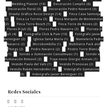
Wedding Planner
(19)
Decoración Cumpli2
(6)
Decoración floral
(3)
Decoración Pedro Navarro
(3)
Diseño Gráfico Rocio Design
(14)
Finca Casa Santonja
(2)
Finca La Torreta
(3)
Finca Marqués de Montemolar
(2)
Finca Torre Bosch
(1)
Finca Torre de Reixes
(2)
Flores El Juli
(5)
Flores Pedro Navarro
(3)
Florista El
Juli
(4)
Fotografía Click & Pum
(10)
Fotógrafo Javier
Berenguer
(2)
Iglesia Santa María
(1)
Mantelería Pedro
Navarro
(2)
Microbombilla
(1)
Mobiliario Pack and
Things
(2)
Pedro Navarro
(2)
Postre Torre Blanca
(1)
Sonido e iluminación Cenvalmusic
(1)
Sonido e
Iluminación Ritmovil
(2)
Traje novio Giorgio Armani
(1)
Vestido Paula del Vals
(1)
Vestido Pronovias
(2)
Vestido Rubén Hernández
(4)
Videógrafo Gamutcine
(3)
Videógrafo Javier Berenguer
(1)
Redes Sociales