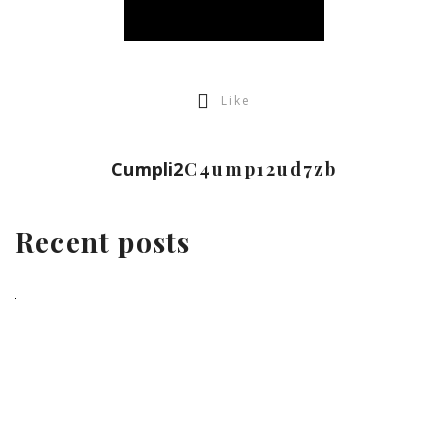
Like
Cumpli2
C4ump12ud7zb
Recent posts