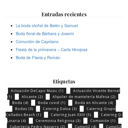
Entradas recientes
La boda otoñal de Belén y Samuel
Boda floral de Bárbara y Josemi
Comunión de Cayetano
Fiesta de la primavera – Carla Hinojosa
Boda de Flavia y Román
Etiquetas
Actuación DeCapo Music
(1)
Actuación Vicente Bernal
(1)
Alicante
(2)
Alquiler de mantelería Mafesa
(2)
Boda
(4)
Boda covid
(1)
Boda en Alicante
(4)
Bodas
(3)
Catering Dalua
(3)
Catering Grupo
Collados Beach
(1)
Catering Juan XXIII
(5)
Catering Q-
Linaria
(4)
Ceremonia Religiosa
(3)
Comunión
(1)
Cubertería Pedro Navarro
(2)
Cumpli2
(4)
Cumpli2