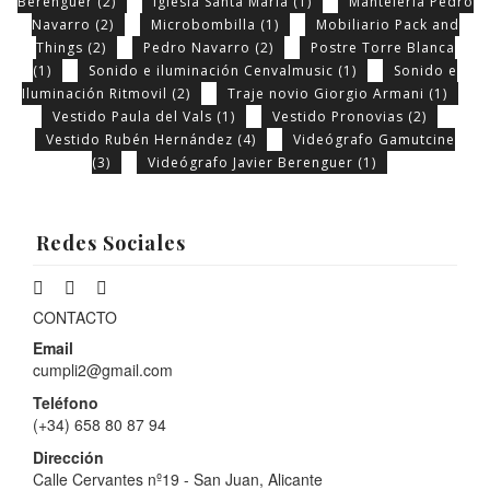
Berenguer
(2)
Iglesia Santa María
(1)
Mantelería Pedro
Navarro
(2)
Microbombilla
(1)
Mobiliario Pack and
Things
(2)
Pedro Navarro
(2)
Postre Torre Blanca
(1)
Sonido e iluminación Cenvalmusic
(1)
Sonido e
Iluminación Ritmovil
(2)
Traje novio Giorgio Armani
(1)
Vestido Paula del Vals
(1)
Vestido Pronovias
(2)
Vestido Rubén Hernández
(4)
Videógrafo Gamutcine
(3)
Videógrafo Javier Berenguer
(1)
Redes Sociales
CONTACTO
Email
cumpli2@gmail.com
Teléfono
(+34) 658 80 87 94
Dirección
Calle Cervantes nº19 - San Juan, Alicante