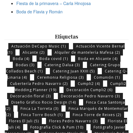
Fiesta de la primavera – Carla Hinojosa
Boda de Flavia y Román
Etiquetas
Actuación DeCapo Music
(1)
Actuación Vicente Bernal
(1)
Alicante
(2)
Alquiler de mantelería Mafesa
(2)
Boda
(4)
Boda covid
(1)
Boda en Alicante
(4)
Bodas
(3)
Catering Dalua
(3)
Catering Grupo
Collados Beach
(1)
Catering Juan XXIII
(5)
Catering Q-
Linaria
(4)
Ceremonia Religiosa
(3)
Comunión
(1)
Cubertería Pedro Navarro
(2)
Cumpli2
(4)
Cumpli2
Wedding Planner
(19)
Decoración Cumpli2
(6)
Decoración floral
(3)
Decoración Pedro Navarro
(3)
Diseño Gráfico Rocio Design
(14)
Finca Casa Santonja
(2)
Finca La Torreta
(3)
Finca Marqués de Montemolar
(2)
Finca Torre Bosch
(1)
Finca Torre de Reixes
(2)
Flores El Juli
(5)
Flores Pedro Navarro
(3)
Florista El
Juli
(4)
Fotografía Click & Pum
(10)
Fotógrafo Javier