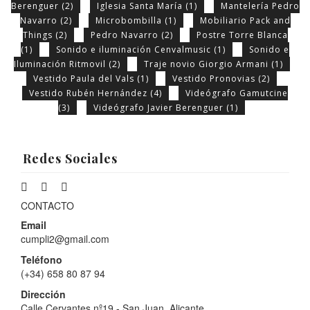
Berenguer
(2)
Iglesia Santa María
(1)
Mantelería Pedro
Navarro
(2)
Microbombilla
(1)
Mobiliario Pack and
Things
(2)
Pedro Navarro
(2)
Postre Torre Blanca
(1)
Sonido e iluminación Cenvalmusic
(1)
Sonido e
Iluminación Ritmovil
(2)
Traje novio Giorgio Armani
(1)
Vestido Paula del Vals
(1)
Vestido Pronovias
(2)
Vestido Rubén Hernández
(4)
Videógrafo Gamutcine
(3)
Videógrafo Javier Berenguer
(1)
Redes Sociales
CONTACTO
Email
cumpli2@gmail.com
Teléfono
(+34) 658 80 87 94
Dirección
Calle Cervantes nº19 - San Juan, Alicante