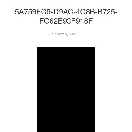
5A759FC9-D9AC-4C8B-B725-
FC62B93F918F
27 marzo, 2023