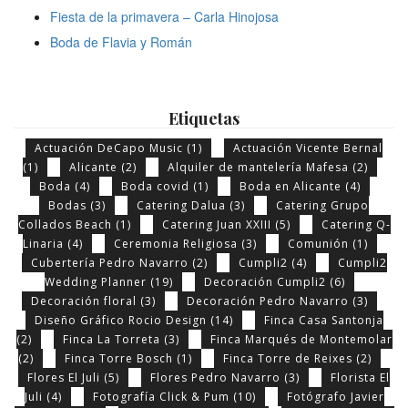
Fiesta de la primavera – Carla Hinojosa
Boda de Flavia y Román
Etiquetas
Actuación DeCapo Music
(1)
Actuación Vicente Bernal
(1)
Alicante
(2)
Alquiler de mantelería Mafesa
(2)
Boda
(4)
Boda covid
(1)
Boda en Alicante
(4)
Bodas
(3)
Catering Dalua
(3)
Catering Grupo
Collados Beach
(1)
Catering Juan XXIII
(5)
Catering Q-
Linaria
(4)
Ceremonia Religiosa
(3)
Comunión
(1)
Cubertería Pedro Navarro
(2)
Cumpli2
(4)
Cumpli2
Wedding Planner
(19)
Decoración Cumpli2
(6)
Decoración floral
(3)
Decoración Pedro Navarro
(3)
Diseño Gráfico Rocio Design
(14)
Finca Casa Santonja
(2)
Finca La Torreta
(3)
Finca Marqués de Montemolar
(2)
Finca Torre Bosch
(1)
Finca Torre de Reixes
(2)
Flores El Juli
(5)
Flores Pedro Navarro
(3)
Florista El
Juli
(4)
Fotografía Click & Pum
(10)
Fotógrafo Javier