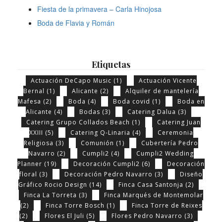
Fiesta de la primavera – Carla Hinojosa
Boda de Flavia y Román
Etiquetas
Actuación DeCapo Music
(1)
Actuación Vicente
Bernal
(1)
Alicante
(2)
Alquiler de mantelería
Mafesa
(2)
Boda
(4)
Boda covid
(1)
Boda en
Alicante
(4)
Bodas
(3)
Catering Dalua
(3)
Catering Grupo Collados Beach
(1)
Catering Juan
XXIII
(5)
Catering Q-Linaria
(4)
Ceremonia
Religiosa
(3)
Comunión
(1)
Cubertería Pedro
Navarro
(2)
Cumpli2
(4)
Cumpli2 Wedding
Planner
(19)
Decoración Cumpli2
(6)
Decoración
floral
(3)
Decoración Pedro Navarro
(3)
Diseño
Gráfico Rocio Design
(14)
Finca Casa Santonja
(2)
Finca La Torreta
(3)
Finca Marqués de Montemolar
(2)
Finca Torre Bosch
(1)
Finca Torre de Reixes
(2)
Flores El Juli
(5)
Flores Pedro Navarro
(3)