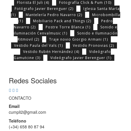
Florista El Juli
(4)
Fotografía Click & Pum
(10)
Fotógrafo Javier Berenguer
(2)
Iglesia Santa María
(1)
Mantelería Pedro Navarro
(2)
Microbombilla
(1)
Mobiliario Pack and Things
(2)
Pedro
Navarro
(2)
Postre Torre Blanca
(1)
Sonido e
iluminación Cenvalmusic
(1)
Sonido e Iluminación
Ritmovil
(2)
Traje novio Giorgio Armani
(1)
Vestido Paula del Vals
(1)
Vestido Pronovias
(2)
Vestido Rubén Hernández
(4)
Videógrafo
Gamutcine
(3)
Videógrafo Javier Berenguer
(1)
Redes Sociales
CONTACTO
Email
cumpli2@gmail.com
Teléfono
(+34) 658 80 87 94