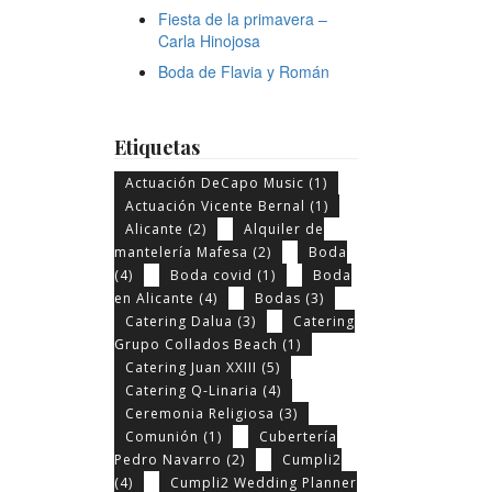
Fiesta de la primavera –
Carla Hinojosa
Boda de Flavia y Román
Etiquetas
Actuación DeCapo Music
(1)
Actuación Vicente Bernal
(1)
Alicante
(2)
Alquiler de
mantelería Mafesa
(2)
Boda
(4)
Boda covid
(1)
Boda
en Alicante
(4)
Bodas
(3)
Catering Dalua
(3)
Catering
Grupo Collados Beach
(1)
Catering Juan XXIII
(5)
Catering Q-Linaria
(4)
Ceremonia Religiosa
(3)
Comunión
(1)
Cubertería
Pedro Navarro
(2)
Cumpli2
(4)
Cumpli2 Wedding Planner