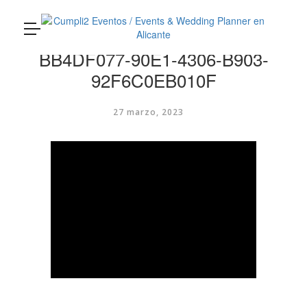
Cumpli2
loading...
BB4DF077-90E1-4306-B903-
92F6C0EB010F
27 marzo, 2023