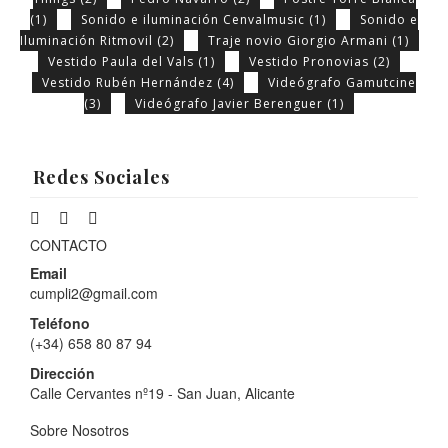
(1)
Sonido e iluminación Cenvalmusic
(1)
Sonido e
Iluminación Ritmovil
(2)
Traje novio Giorgio Armani
(1)
Vestido Paula del Vals
(1)
Vestido Pronovias
(2)
Vestido Rubén Hernández
(4)
Videógrafo Gamutcine
(3)
Videógrafo Javier Berenguer
(1)
Redes Sociales
CONTACTO
Email
cumpli2@gmail.com
Teléfono
(+34) 658 80 87 94
Dirección
Calle Cervantes nº19 - San Juan, Alicante
Sobre Nosotros