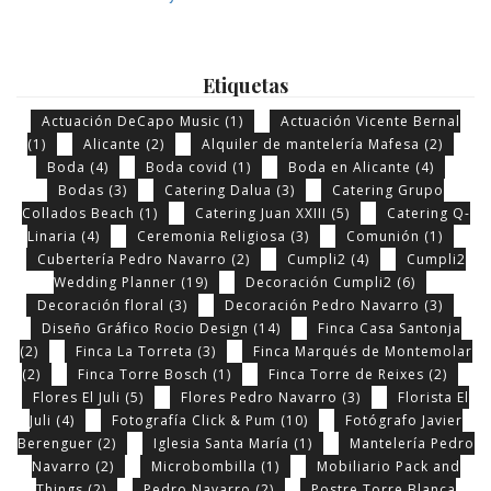
Etiquetas
Actuación DeCapo Music
(1)
Actuación Vicente Bernal
(1)
Alicante
(2)
Alquiler de mantelería Mafesa
(2)
Boda
(4)
Boda covid
(1)
Boda en Alicante
(4)
Bodas
(3)
Catering Dalua
(3)
Catering Grupo
Collados Beach
(1)
Catering Juan XXIII
(5)
Catering Q-
Linaria
(4)
Ceremonia Religiosa
(3)
Comunión
(1)
Cubertería Pedro Navarro
(2)
Cumpli2
(4)
Cumpli2
Wedding Planner
(19)
Decoración Cumpli2
(6)
Decoración floral
(3)
Decoración Pedro Navarro
(3)
Diseño Gráfico Rocio Design
(14)
Finca Casa Santonja
(2)
Finca La Torreta
(3)
Finca Marqués de Montemolar
(2)
Finca Torre Bosch
(1)
Finca Torre de Reixes
(2)
Flores El Juli
(5)
Flores Pedro Navarro
(3)
Florista El
Juli
(4)
Fotografía Click & Pum
(10)
Fotógrafo Javier
Berenguer
(2)
Iglesia Santa María
(1)
Mantelería Pedro
Navarro
(2)
Microbombilla
(1)
Mobiliario Pack and
Things
(2)
Pedro Navarro
(2)
Postre Torre Blanca