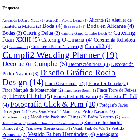
Etiquetas
Alicante
(2)
Alquiler de
Actuación DeCapo Music
(1)
Actuación Vicente Bernal
(1)
Boda
(4)
Boda en Alicante
(4)
mantelería Mafesa
(2)
Boda covid
(1)
Catering
Bodas
(3)
Catering Dalua
(3)
Catering Grupo Collados Beach
(1)
Juan XXIII
(5)
Catering Q-Linaria
(4)
Ceremonia Religiosa
Cumpli2
(4)
(3)
Cubertería Pedro Navarro
(2)
Comunión
(1)
Cumpli2 Wedding Planner
(19)
Decoración Cumpli2
(6)
Decoración floral
(3)
Decoración
Diseño Gráfico Rocio
Pedro Navarro
(3)
Design
(14)
Finca La Torreta
(3)
Finca Casa Santonja
(2)
Finca Marqués de Montemolar
(2)
Finca Torre de Reixes
Finca Torre Bosch
(1)
Flores El Juli
(5)
Florista El Juli
Flores Pedro Navarro
(3)
(2)
Fotografía Click & Pum
(10)
(4)
Fotógrafo Javier
Berenguer
(2)
Mantelería Pedro Navarro
(2)
Iglesia Santa María
(1)
Mobiliario Pack and Things
(2)
Pedro Navarro
(2)
Microbombilla
(1)
Postre
Sonido e Iluminación
Torre Blanca
(1)
Sonido e iluminación Cenvalmusic
(1)
Ritmovil
(2)
Vestido
Traje novio Giorgio Armani
(1)
Vestido Paula del Vals
(1)
Vestido Rubén Hernández
(4)
Videógrafo
Pronovias
(2)