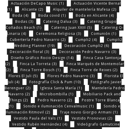
Actuación DeCapo Music
(1)
Actuación Vicente Bernal
(1)
Alicante
(2)
Alquiler de mantelería Mafesa
(2)
Boda
(4)
Boda covid
(1)
Boda en Alicante
(4)
Bodas
(3)
Catering Dalua
(3)
Catering Grupo
Collados Beach
(1)
Catering Juan XXIII
(5)
Catering Q-
Linaria
(4)
Ceremonia Religiosa
(3)
Comunión
(1)
Cubertería Pedro Navarro
(2)
Cumpli2
(4)
Cumpli2
Wedding Planner
(19)
Decoración Cumpli2
(6)
Decoración floral
(3)
Decoración Pedro Navarro
(3)
Diseño Gráfico Rocio Design
(14)
Finca Casa Santonja
(2)
Finca La Torreta
(3)
Finca Marqués de Montemolar
(2)
Finca Torre Bosch
(1)
Finca Torre de Reixes
(2)
Flores El Juli
(5)
Flores Pedro Navarro
(3)
Florista El
Juli
(4)
Fotografía Click & Pum
(10)
Fotógrafo Javier
Berenguer
(2)
Iglesia Santa María
(1)
Mantelería Pedro
Navarro
(2)
Microbombilla
(1)
Mobiliario Pack and
Things
(2)
Pedro Navarro
(2)
Postre Torre Blanca
(1)
Sonido e iluminación Cenvalmusic
(1)
Sonido e
Iluminación Ritmovil
(2)
Traje novio Giorgio Armani
(1)
Vestido Paula del Vals
(1)
Vestido Pronovias
(2)
Vestido Rubén Hernández
(4)
Videógrafo Gamutcine