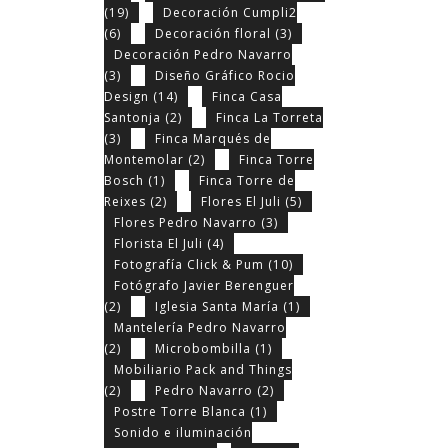
(19)
Decoración Cumpli2
(6)
Decoración floral
(3)
Decoración Pedro Navarro
(3)
Diseño Gráfico Rocio
Design
(14)
Finca Casa
Santonja
(2)
Finca La Torreta
(3)
Finca Marqués de
Montemolar
(2)
Finca Torre
Bosch
(1)
Finca Torre de
Reixes
(2)
Flores El Juli
(5)
Flores Pedro Navarro
(3)
Florista El Juli
(4)
Fotografía Click & Pum
(10)
Fotógrafo Javier Berenguer
(2)
Iglesia Santa María
(1)
Mantelería Pedro Navarro
(2)
Microbombilla
(1)
Mobiliario Pack and Things
(2)
Pedro Navarro
(2)
Postre Torre Blanca
(1)
Sonido e iluminación