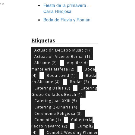
ke
Fiesta de la primavera –
Carla Hinojosa
Boda de Flavia y Román
Etiquetas
Actuación DeCapo Music
(1)
Actuación Vicente Bernal
(1)
Alicante
(2)
Alquiler de
mantelería Mafesa
(2)
Boda
(4)
Boda covid
(1)
Boda
en Alicante
(4)
Bodas
(3)
Catering Dalua
(3)
Catering
Grupo Collados Beach
(1)
Catering Juan XXIII
(5)
Catering Q-Linaria
(4)
Ceremonia Religiosa
(3)
Comunión
(1)
Cubertería
Pedro Navarro
(2)
Cumpli2
(4)
Cumpli2 Wedding Planner