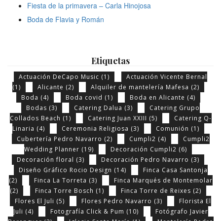
Fiesta de la primavera – Carla Hinojosa
Boda de Flavia y Román
Etiquetas
Actuación DeCapo Music
(1)
Actuación Vicente Bernal
(1)
Alicante
(2)
Alquiler de mantelería Mafesa
(2)
Boda
(4)
Boda covid
(1)
Boda en Alicante
(4)
Bodas
(3)
Catering Dalua
(3)
Catering Grupo
Collados Beach
(1)
Catering Juan XXIII
(5)
Catering Q-
Linaria
(4)
Ceremonia Religiosa
(3)
Comunión
(1)
Cubertería Pedro Navarro
(2)
Cumpli2
(4)
Cumpli2
Wedding Planner
(19)
Decoración Cumpli2
(6)
Decoración floral
(3)
Decoración Pedro Navarro
(3)
Diseño Gráfico Rocio Design
(14)
Finca Casa Santonja
(2)
Finca La Torreta
(3)
Finca Marqués de Montemolar
(2)
Finca Torre Bosch
(1)
Finca Torre de Reixes
(2)
Flores El Juli
(5)
Flores Pedro Navarro
(3)
Florista El
Juli
(4)
Fotografía Click & Pum
(10)
Fotógrafo Javier