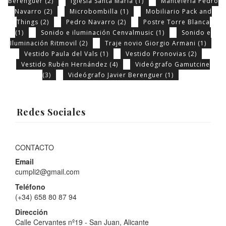
Berenguer
(2)
Iglesia Santa María
(1)
Mantelería Pedro
Navarro
(2)
Microbombilla
(1)
Mobiliario Pack and
Things
(2)
Pedro Navarro
(2)
Postre Torre Blanca
(1)
Sonido e iluminación Cenvalmusic
(1)
Sonido e
Iluminación Ritmovil
(2)
Traje novio Giorgio Armani
(1)
Vestido Paula del Vals
(1)
Vestido Pronovias
(2)
Vestido Rubén Hernández
(4)
Videógrafo Gamutcine
(3)
Videógrafo Javier Berenguer
(1)
Redes Sociales
CONTACTO
Email
cumpli2@gmail.com
Teléfono
(+34) 658 80 87 94
Dirección
Calle Cervantes nº19 - San Juan, Alicante