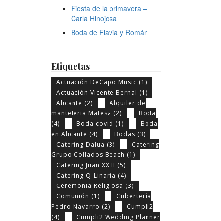
Fiesta de la primavera –
Carla Hinojosa
Boda de Flavia y Román
Etiquetas
Actuación DeCapo Music
(1)
Actuación Vicente Bernal
(1)
Alicante
(2)
Alquiler de
mantelería Mafesa
(2)
Boda
(4)
Boda covid
(1)
Boda
en Alicante
(4)
Bodas
(3)
Catering Dalua
(3)
Catering
Grupo Collados Beach
(1)
Catering Juan XXIII
(5)
Catering Q-Linaria
(4)
Ceremonia Religiosa
(3)
Comunión
(1)
Cubertería
Pedro Navarro
(2)
Cumpli2
(4)
Cumpli2 Wedding Planner