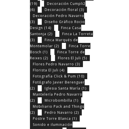
(19)
Decoración Cumpli2
(6)
Decoración floral
(3)
Decoración Pedro Navarro
(3)
Diseño Gráfico Rocio
Design
(14)
Finca Casa
Santonja
(2)
Finca La Torreta
(3)
Finca Marqués de
Montemolar
(2)
Finca Torre
Bosch
(1)
Finca Torre de
Reixes
(2)
Flores El Juli
(5)
Flores Pedro Navarro
(3)
Florista El Juli
(4)
Fotografía Click & Pum
(10)
Fotógrafo Javier Berenguer
(2)
Iglesia Santa María
(1)
Mantelería Pedro Navarro
(2)
Microbombilla
(1)
Mobiliario Pack and Things
(2)
Pedro Navarro
(2)
Postre Torre Blanca
(1)
Sonido e iluminación