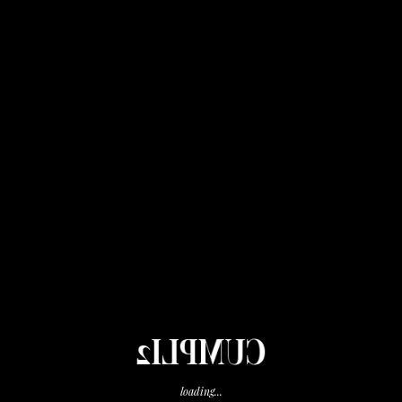
CUMPLI2
loading...