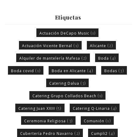
Etiquetas
(1)
Actuación DeCapo Music
(1)
(2)
Actuación Vicente Bernal
Alicante
(2)
(4)
Alquiler de mantelería Mafesa
Boda
(1)
(4)
(3)
Boda covid
Boda en Alicante
Bodas
(3)
Catering Dalua
(1)
Catering Grupo Collados Beach
(5)
(4)
Catering Juan XXIII
Catering Q-Linaria
(3)
(1)
Ceremonia Religiosa
Comunión
(2)
(4)
Cubertería Pedro Navarro
Cumpli2