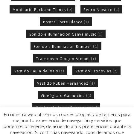
(2)
(2)
Mobiliario Pack and Things
Pedro Navarro
(1)
Postre Torre Blanca
(1)
Sonido e iluminación Cenvalmusic
(2)
Sonido e Iluminación Ritmovil
(1)
Traje novio Giorgio Armani
(1)
(2)
Vestido Paula del Vals
Vestido Pronovias
(4)
Vestido Rubén Hernández
(3)
Videógrafo Gamutcine
(1)
Videógrafo Javier Berenguer
En nuestra web utilizamos cookies propias y de terceros para
mejorar tu experiencia de navegación y servicios que
podemos ofrecerte, de acuerdo a tus preferencias durante la
navegación. Si continúas navegando, consideramos que