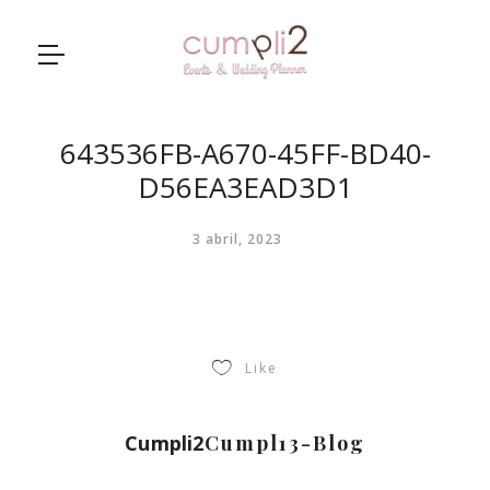
643536FB-A670-45FF-BD40-
D56EA3EAD3D1
3 abril, 2023
Like
Cumpli2
Cumpl13-Blog