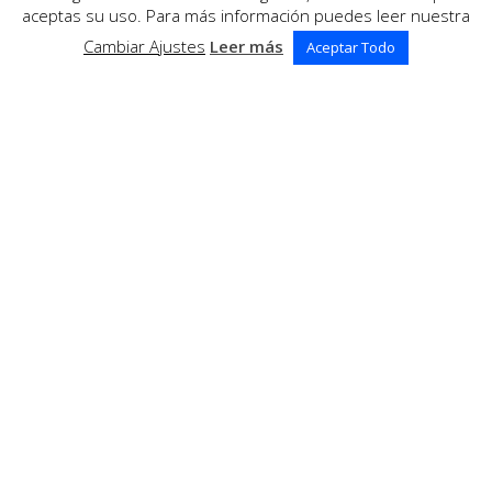
aceptas su uso. Para más información puedes leer nuestra
Cambiar Ajustes
Leer más
Aceptar Todo
REDES SOCIALES
CONTACTO
Email
cumpli2@gmail.com
Teléfono
(+34) 658 80 87 94
Dirección