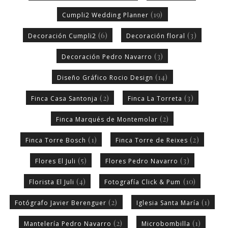
(19)
Cumpli2 Wedding Planner
(6)
(3)
Decoración Cumpli2
Decoración floral
(3)
Decoración Pedro Navarro
(14)
Diseño Gráfico Rocio Design
(2)
(3)
Finca Casa Santonja
Finca La Torreta
(2)
Finca Marqués de Montemolar
(1)
(2)
Finca Torre Bosch
Finca Torre de Reixes
(5)
(3)
Flores El Juli
Flores Pedro Navarro
(4)
(10)
Florista El Juli
Fotografía Click & Pum
(2)
(1)
Fotógrafo Javier Berenguer
Iglesia Santa María
(2)
(1)
Mantelería Pedro Navarro
Microbombilla