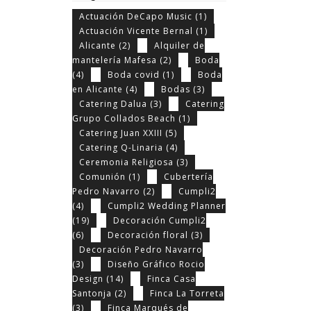
Actuación DeCapo Music
(1)
Actuación Vicente Bernal
(1)
Alicante
(2)
Alquiler de
mantelería Mafesa
(2)
Boda
(4)
Boda covid
(1)
Boda
en Alicante
(4)
Bodas
(3)
Catering Dalua
(3)
Catering
Grupo Collados Beach
(1)
Catering Juan XXIII
(5)
Catering Q-Linaria
(4)
Ceremonia Religiosa
(3)
Comunión
(1)
Cubertería
Pedro Navarro
(2)
Cumpli2
(4)
Cumpli2 Wedding Planner
(19)
Decoración Cumpli2
(6)
Decoración floral
(3)
Decoración Pedro Navarro
(3)
Diseño Gráfico Rocio
Design
(14)
Finca Casa
Santonja
(2)
Finca La Torreta
(3)
Finca Marqués de