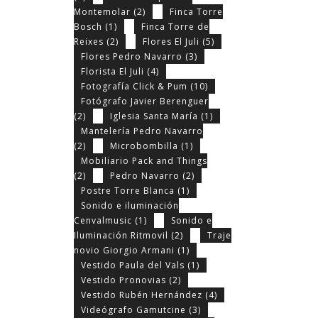
Montemolar
(2)
Finca Torre
Bosch
(1)
Finca Torre de
Reixes
(2)
Flores El Juli
(5)
Flores Pedro Navarro
(3)
Florista El Juli
(4)
Fotografía Click & Pum
(10)
Fotógrafo Javier Berenguer
(2)
Iglesia Santa María
(1)
Mantelería Pedro Navarro
(2)
Microbombilla
(1)
Mobiliario Pack and Things
(2)
Pedro Navarro
(2)
Postre Torre Blanca
(1)
Sonido e iluminación
Cenvalmusic
(1)
Sonido e
Iluminación Ritmovil
(2)
Traje
novio Giorgio Armani
(1)
Vestido Paula del Vals
(1)
Vestido Pronovias
(2)
Vestido Rubén Hernández
(4)
Videógrafo Gamutcine
(3)