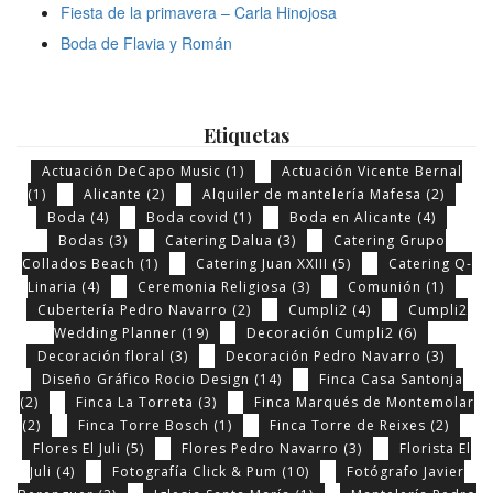
Fiesta de la primavera – Carla Hinojosa
Boda de Flavia y Román
Etiquetas
Actuación DeCapo Music
(1)
Actuación Vicente Bernal
(1)
Alicante
(2)
Alquiler de mantelería Mafesa
(2)
Boda
(4)
Boda covid
(1)
Boda en Alicante
(4)
Bodas
(3)
Catering Dalua
(3)
Catering Grupo
Collados Beach
(1)
Catering Juan XXIII
(5)
Catering Q-
Linaria
(4)
Ceremonia Religiosa
(3)
Comunión
(1)
Cubertería Pedro Navarro
(2)
Cumpli2
(4)
Cumpli2
Wedding Planner
(19)
Decoración Cumpli2
(6)
Decoración floral
(3)
Decoración Pedro Navarro
(3)
Diseño Gráfico Rocio Design
(14)
Finca Casa Santonja
(2)
Finca La Torreta
(3)
Finca Marqués de Montemolar
(2)
Finca Torre Bosch
(1)
Finca Torre de Reixes
(2)
Flores El Juli
(5)
Flores Pedro Navarro
(3)
Florista El
Juli
(4)
Fotografía Click & Pum
(10)
Fotógrafo Javier