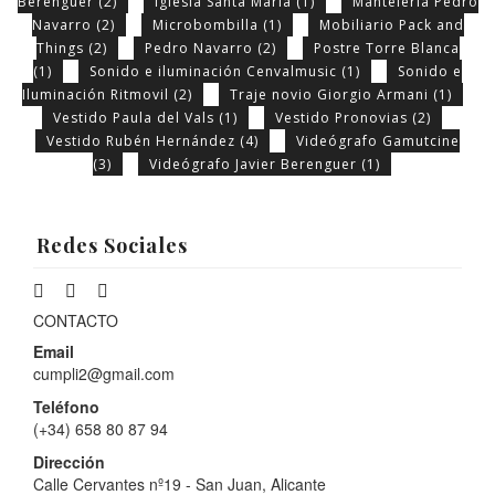
Berenguer
(2)
Iglesia Santa María
(1)
Mantelería Pedro
Navarro
(2)
Microbombilla
(1)
Mobiliario Pack and
Things
(2)
Pedro Navarro
(2)
Postre Torre Blanca
(1)
Sonido e iluminación Cenvalmusic
(1)
Sonido e
Iluminación Ritmovil
(2)
Traje novio Giorgio Armani
(1)
Vestido Paula del Vals
(1)
Vestido Pronovias
(2)
Vestido Rubén Hernández
(4)
Videógrafo Gamutcine
(3)
Videógrafo Javier Berenguer
(1)
Redes Sociales
CONTACTO
Email
cumpli2@gmail.com
Teléfono
(+34) 658 80 87 94
Dirección
Calle Cervantes nº19 - San Juan, Alicante