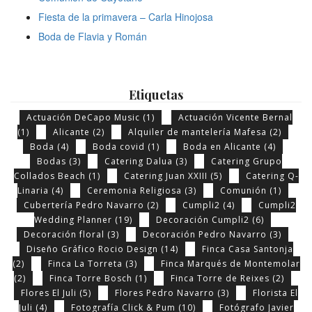
Fiesta de la primavera – Carla Hinojosa
Boda de Flavia y Román
Etiquetas
Actuación DeCapo Music
(1)
Actuación Vicente Bernal
(1)
Alicante
(2)
Alquiler de mantelería Mafesa
(2)
Boda
(4)
Boda covid
(1)
Boda en Alicante
(4)
Bodas
(3)
Catering Dalua
(3)
Catering Grupo
Collados Beach
(1)
Catering Juan XXIII
(5)
Catering Q-
Linaria
(4)
Ceremonia Religiosa
(3)
Comunión
(1)
Cubertería Pedro Navarro
(2)
Cumpli2
(4)
Cumpli2
Wedding Planner
(19)
Decoración Cumpli2
(6)
Decoración floral
(3)
Decoración Pedro Navarro
(3)
Diseño Gráfico Rocio Design
(14)
Finca Casa Santonja
(2)
Finca La Torreta
(3)
Finca Marqués de Montemolar
(2)
Finca Torre Bosch
(1)
Finca Torre de Reixes
(2)
Flores El Juli
(5)
Flores Pedro Navarro
(3)
Florista El
Juli
(4)
Fotografía Click & Pum
(10)
Fotógrafo Javier