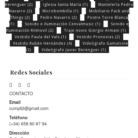
Berenguer
(2)
Iglesia Santa María
(1)
Mantelería Pedro
Navarro
(2)
Microbombilla
(1)
Mobiliario Pack and
Things
(2)
Pedro Navarro
(2)
Postre Torre Blanca
(1)
Sonido e iluminación Cenvalmusic
(1)
Sonido e
Iluminación Ritmovil
(2)
Traje novio Giorgio Armani
(1)
Vestido Paula del Vals
(1)
Vestido Pronovias
(2)
Vestido Rubén Hernández
(4)
Videógrafo Gamutcine
(3)
Videógrafo Javier Berenguer
(1)
Redes Sociales
CONTACTO
Email
cumpli2@gmail.com
Teléfono
(+34) 658 80 87 94
Dirección