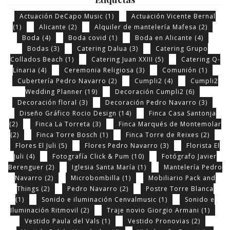
Actuación DeCapo Music
(1)
Actuación Vicente Bernal
(1)
Alicante
(2)
Alquiler de mantelería Mafesa
(2)
Boda
(4)
Boda covid
(1)
Boda en Alicante
(4)
Bodas
(3)
Catering Dalua
(3)
Catering Grupo
Collados Beach
(1)
Catering Juan XXIII
(5)
Catering Q-
Linaria
(4)
Ceremonia Religiosa
(3)
Comunión
(1)
Cubertería Pedro Navarro
(2)
Cumpli2
(4)
Cumpli2
Wedding Planner
(19)
Decoración Cumpli2
(6)
Decoración floral
(3)
Decoración Pedro Navarro
(3)
Diseño Gráfico Rocio Design
(14)
Finca Casa Santonja
(2)
Finca La Torreta
(3)
Finca Marqués de Montemolar
(2)
Finca Torre Bosch
(1)
Finca Torre de Reixes
(2)
Flores El Juli
(5)
Flores Pedro Navarro
(3)
Florista El
Juli
(4)
Fotografía Click & Pum
(10)
Fotógrafo Javier
Berenguer
(2)
Iglesia Santa María
(1)
Mantelería Pedro
Navarro
(2)
Microbombilla
(1)
Mobiliario Pack and
Things
(2)
Pedro Navarro
(2)
Postre Torre Blanca
(1)
Sonido e iluminación Cenvalmusic
(1)
Sonido e
Iluminación Ritmovil
(2)
Traje novio Giorgio Armani
(1)
Vestido Paula del Vals
(1)
Vestido Pronovias
(2)