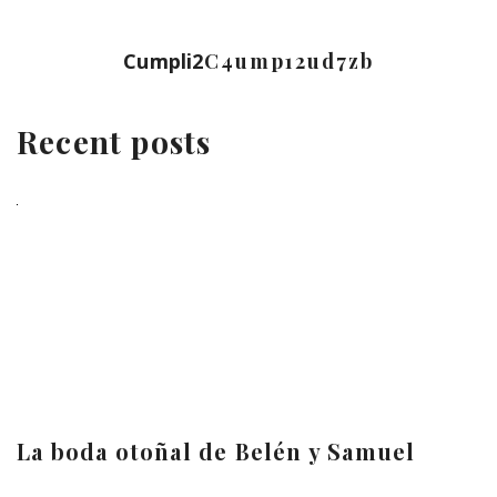
Cumpli2
C4ump12ud7zb
Recent posts
La boda otoñal de Belén y Samuel