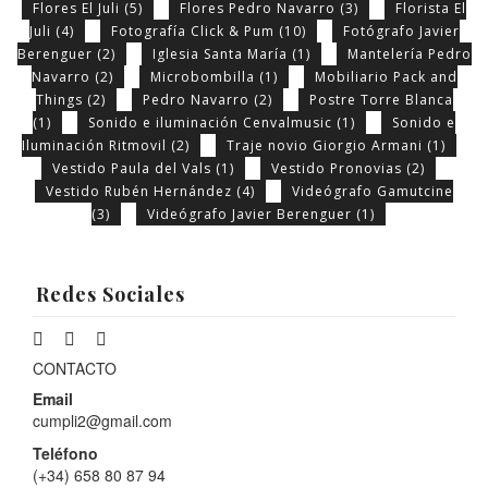
Flores El Juli
(5)
Flores Pedro Navarro
(3)
Florista El
Juli
(4)
Fotografía Click & Pum
(10)
Fotógrafo Javier
Berenguer
(2)
Iglesia Santa María
(1)
Mantelería Pedro
Navarro
(2)
Microbombilla
(1)
Mobiliario Pack and
Things
(2)
Pedro Navarro
(2)
Postre Torre Blanca
(1)
Sonido e iluminación Cenvalmusic
(1)
Sonido e
Iluminación Ritmovil
(2)
Traje novio Giorgio Armani
(1)
Vestido Paula del Vals
(1)
Vestido Pronovias
(2)
Vestido Rubén Hernández
(4)
Videógrafo Gamutcine
(3)
Videógrafo Javier Berenguer
(1)
Redes Sociales
CONTACTO
Email
cumpli2@gmail.com
Teléfono
(+34) 658 80 87 94