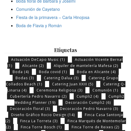
Boda floral de Bárbara y Josemi
Comunión de Cayetano
Fiesta de la primavera – Carla Hinojosa
Boda de Flavia y Román
Etiquetas
Actuación DeCapo Music
(1)
Actuación Vicente Bernal
(1)
Alicante
(2)
Alquiler de mantelería Mafesa
(2)
Boda
(4)
Boda covid
(1)
Boda en Alicante
(4)
Bodas
(3)
Catering Dalua
(3)
Catering Grupo
Collados Beach
(1)
Catering Juan XXIII
(5)
Catering Q-
Linaria
(4)
Ceremonia Religiosa
(3)
Comunión
(1)
Cubertería Pedro Navarro
(2)
Cumpli2
(4)
Cumpli2
Wedding Planner
(19)
Decoración Cumpli2
(6)
Decoración floral
(3)
Decoración Pedro Navarro
(3)
Diseño Gráfico Rocio Design
(14)
Finca Casa Santonja
(2)
Finca La Torreta
(3)
Finca Marqués de Montemolar
(2)
Finca Torre Bosch
(1)
Finca Torre de Reixes
(2)