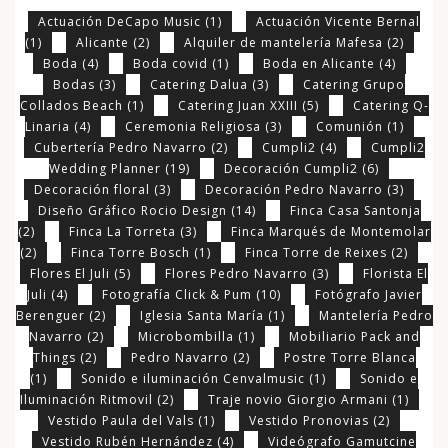
Actuación DeCapo Music
(1)
Actuación Vicente Bernal
(1)
Alicante
(2)
Alquiler de mantelería Mafesa
(2)
Boda
(4)
Boda covid
(1)
Boda en Alicante
(4)
Bodas
(3)
Catering Dalua
(3)
Catering Grupo
Collados Beach
(1)
Catering Juan XXIII
(5)
Catering Q-
Linaria
(4)
Ceremonia Religiosa
(3)
Comunión
(1)
Cubertería Pedro Navarro
(2)
Cumpli2
(4)
Cumpli2
Wedding Planner
(19)
Decoración Cumpli2
(6)
Decoración floral
(3)
Decoración Pedro Navarro
(3)
Diseño Gráfico Rocio Design
(14)
Finca Casa Santonja
(2)
Finca La Torreta
(3)
Finca Marqués de Montemolar
(2)
Finca Torre Bosch
(1)
Finca Torre de Reixes
(2)
Flores El Juli
(5)
Flores Pedro Navarro
(3)
Florista El
Juli
(4)
Fotografía Click & Pum
(10)
Fotógrafo Javier
Berenguer
(2)
Iglesia Santa María
(1)
Mantelería Pedro
Navarro
(2)
Microbombilla
(1)
Mobiliario Pack and
Things
(2)
Pedro Navarro
(2)
Postre Torre Blanca
(1)
Sonido e iluminación Cenvalmusic
(1)
Sonido e
Iluminación Ritmovil
(2)
Traje novio Giorgio Armani
(1)
Vestido Paula del Vals
(1)
Vestido Pronovias
(2)
Vestido Rubén Hernández
(4)
Videógrafo Gamutcine